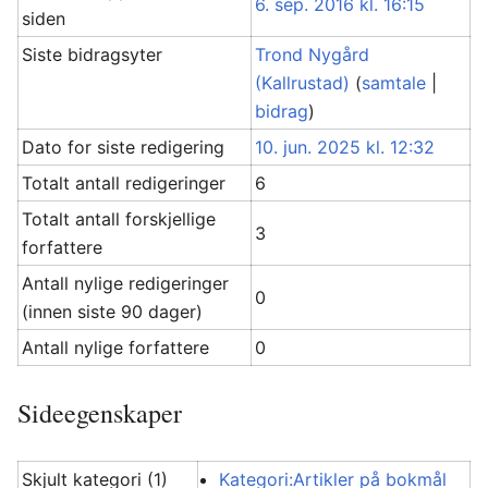
6. sep. 2016 kl. 16:15
siden
Siste bidragsyter
Trond Nygård
(Kallrustad)
(
samtale
|
bidrag
)
Dato for siste redigering
10. jun. 2025 kl. 12:32
Totalt antall redigeringer
6
Totalt antall forskjellige
3
forfattere
Antall nylige redigeringer
0
(innen siste 90 dager)
Antall nylige forfattere
0
Sideegenskaper
Skjult kategori (1)
Kategori:Artikler på bokmål