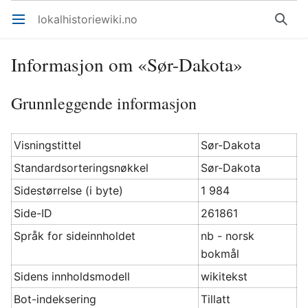
lokalhistoriewiki.no
Åpne hovedmenyen
Søk
Informasjon om «Sør-Dakota»
Grunnleggende informasjon
Visningstittel
Sør-Dakota
Standardsorteringsnøkkel
Sør-Dakota
Sidestørrelse (i byte)
1 984
Side-ID
261861
Språk for sideinnholdet
nb - norsk
bokmål
Sidens innholdsmodell
wikitekst
Bot-indeksering
Tillatt