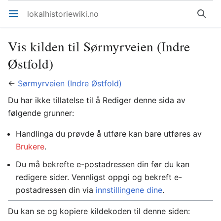
lokalhistoriewiki.no
Åpne hovedmenyen
Søk
Vis kilden til Sørmyrveien (Indre
Østfold)
←
Sørmyrveien (Indre Østfold)
Du har ikke tillatelse til å Rediger denne sida av
følgende grunner:
Handlinga du prøvde å utføre kan bare utføres av
Brukere
.
Du må bekrefte e-postadressen din før du kan
redigere sider. Vennligst oppgi og bekreft e-
postadressen din via
innstillingene dine
.
Du kan se og kopiere kildekoden til denne siden: