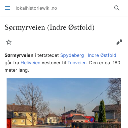
lokalhistoriewiki.no
Åpne hovedmenyen
Søk
Sørmyrveien (Indre Østfold)
Overvåk
Rediger
Sørmyrveien
i tettstedet
Spydeberg
i
Indre Østfold
går fra
Heliveien
vestover til
Tunveien
. Den er ca. 180
meter lang.