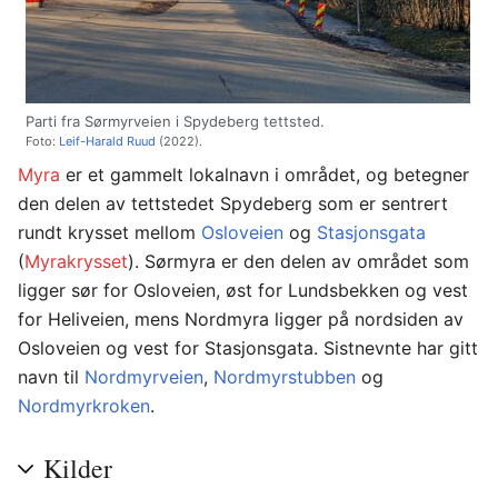
Parti fra Sørmyrveien i Spydeberg tettsted.
Foto:
Leif-Harald Ruud
(2022).
Myra
er et gammelt lokalnavn i området, og betegner
den delen av tettstedet Spydeberg som er sentrert
rundt krysset mellom
Osloveien
og
Stasjonsgata
(
Myrakrysset
). Sørmyra er den delen av området som
ligger sør for Osloveien, øst for Lundsbekken og vest
for Heliveien, mens Nordmyra ligger på nordsiden av
Osloveien og vest for Stasjonsgata. Sistnevnte har gitt
navn til
Nordmyrveien
,
Nordmyrstubben
og
Nordmyrkroken
.
Kilder