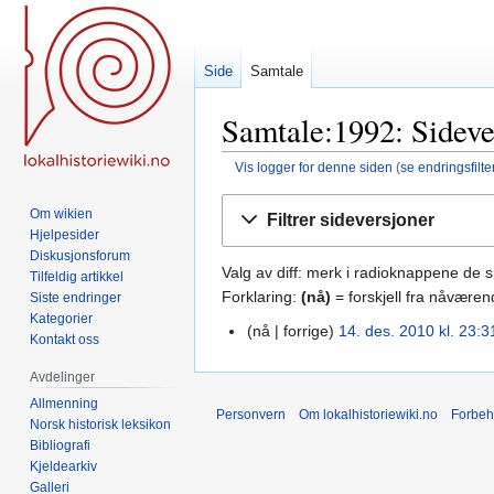
Side
Samtale
Samtale:1992: Sideve
Vis logger for denne siden
(
se endringsfilte
Hopp
Hopp
Om wikien
Filtrer sideversjoner
til
til
Hjelpesider
navigering
søk
Diskusjonsforum
Valg av diff: merk i radioknappene de 
Tilfeldig artikkel
Forklaring:
(nå)
= forskjell fra nåvære
Siste endringer
Kategorier
nå
forrige
14. des. 2010 kl. 23:3
14.
Kontakt oss
des.
Avdelinger
2010
Allmenning
Personvern
Om lokalhistoriewiki.no
Forbeh
Norsk historisk leksikon
Bibliografi
Kjeldearkiv
Galleri