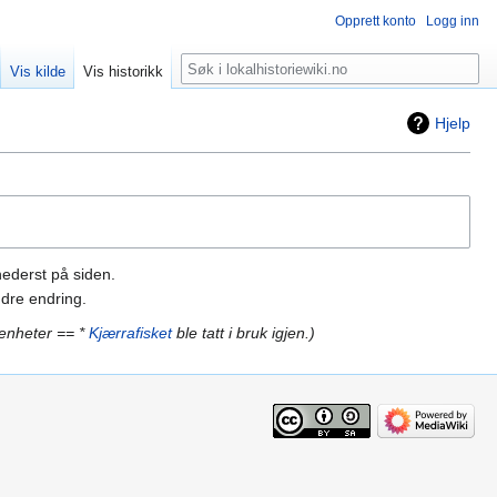
Opprett konto
Logg inn
Søk
Vis kilde
Vis historikk
Hjelp
nederst på siden.
dre endring.
venheter == *
Kjærrafisket
ble tatt i bruk igjen.