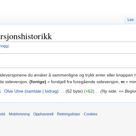
Les
rsjonshistorikk
rlogg
)
sideversjonene du ønsker å sammenligne og trykk enter eller knappen 
nde sideversjon,
(forrige)
= forskjell fra foregående sideversjon,
m
= min
1
‎
Olve Utne
samtale
bidrag
‎
62 byte
+62
‎
Ny side: == Begi
old
Mobilvisning
Opphavsrett
Retningslinjer
Cookies