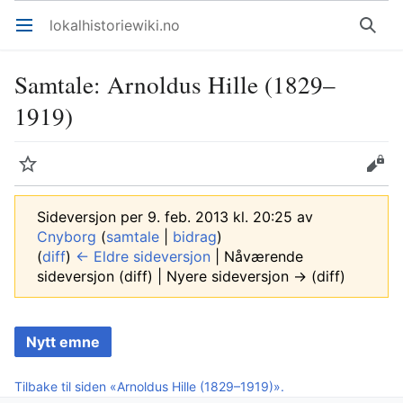
lokalhistoriewiki.no
Åpne hovedmenyen
Søk
Samtale
:
Arnoldus Hille (1829–
1919)
Overvåk
Rediger
Sideversjon per 9. feb. 2013 kl. 20:25 av
Cnyborg
(
samtale
|
bidrag
)
(
diff
)
← Eldre sideversjon
| Nåværende
sideversjon (diff) | Nyere sideversjon → (diff)
Nytt emne
Tilbake til siden «Arnoldus Hille (1829–1919)».