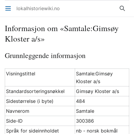
lokalhistoriewiki.no
Åpne hovedmenyen
Søk
Informasjon om «Samtale:Gimsøy
Kloster a/s»
Grunnleggende informasjon
Visningstittel
Samtale:Gimsøy
Kloster a/s
Standardsorteringsnøkkel
Gimsøy Kloster a/s
Sidestørrelse (i byte)
484
Navnerom
Samtale
Side-ID
300386
Språk for sideinnholdet
nb - norsk bokmål