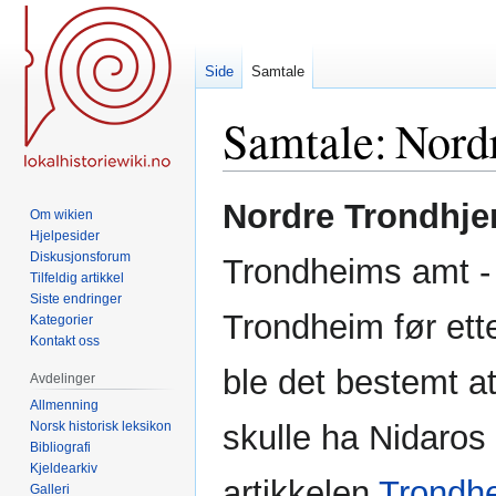
Side
Samtale
Samtale
:
Nord
Hopp
Hopp
Nordre Trondhj
Om wikien
til
til
Hjelpesider
navigering
søk
Diskusjonsforum
Trondheims amt - 
Tilfeldig artikkel
Siste endringer
Trondheim før ette
Kategorier
Kontakt oss
ble det bestemt a
Avdelinger
Allmenning
Norsk historisk leksikon
skulle ha Nidaros 
Bibliografi
Kjeldearkiv
artikkelen
Trondh
Galleri