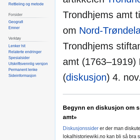
Rettleiing og metode
Trondhjems amt til
Forsider
Geografi
om
Nord-Trøndel
Emner
Verktøy
Trondhjems stift
Lenker hit
Relaterte endringer
Spesialsider
amt (1763–1919) 
Utskriftsvennlig versjon
Permanent lenke
(
diskusjon
) 4. no
Sideinformasjon
Begynn en diskusjon om s
amt»
Diskusjonssider
er der man diskute
lokalhistoriewiki.no kan bli så br