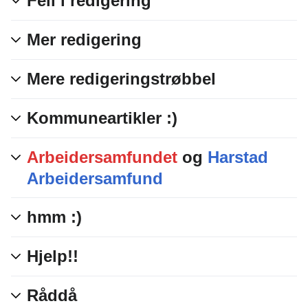
Feil i redigering
Mer redigering
Mere redigeringstrøbbel
Kommuneartikler :)
Arbeidersamfundet
og
Harstad
Arbeidersamfund
hmm :)
Hjelp!!
Råddå