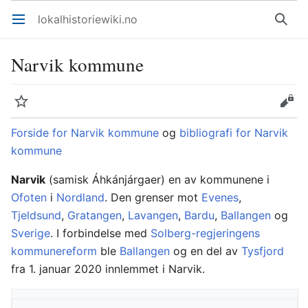
lokalhistoriewiki.no
Åpne hovedmenyen
Søk
Narvik kommune
Overvåk
Rediger
Forside for Narvik kommune
og
bibliografi for Narvik
kommune
Narvik
(samisk Áhkánjárgaer) en av kommunene i
Ofoten
i
Nordland
. Den grenser mot
Evenes
,
Tjeldsund
,
Gratangen
,
Lavangen
,
Bardu
,
Ballangen
og
Sverige
. I forbindelse med
Solberg-regjeringens
kommunereform
ble
Ballangen
og en del av
Tysfjord
fra 1. januar 2020 innlemmet i Narvik.