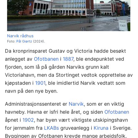
Narvik rådhus
Foto:
Pål Giørtz
(2024).
Da kronprinsparet Gustav og Victoria hadde besøkt
anlegget av
Ofotbanen
i
1887
, ble endepunktet ved
fjorden, som lå på gården Narviks grunn kalt
Victoriahavn, men da Stortinget vedtok opprettelse av
kjøpstaden i
1901
, ble imidlertid Narvik vedtatt som
navn på den nye byen.
Administrasjonssenteret er
Narvik
, som er en viktig
havneby. Havna er isfri hele året, og siden
Ofotbanen
åpnet i
1902
, har byen vært viktigste utskipingshavn
for jernmalm fra
LKABs
gruveanlegg i
Kiruna
i Sverige.
Byggingen av Ofotbanen krevde mange arbeidsfolk,