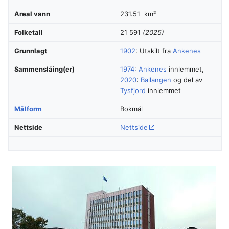
Areal vann
231.51 km²
Folketall
21 591
(2025)
Grunnlagt
1902
: Utskilt fra
Ankenes
Sammenslåing(er)
1974
:
Ankenes
innlemmet,
2020
:
Ballangen
og del av
Tysfjord
innlemmet
Målform
Bokmål
Nettside
Nettside