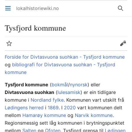
lokalhistoriewiki.no
Åpne hovedmenyen
Søk
Tysfjord kommune
Overvåk
Rediger
Forside for Divtasvuona suohkan - Tysfjord kommune
og
bibliografi for Divtasvuona suohkan - Tysfjord
kommune
Tysfjord kommune
(
bokmål
/
nynorsk
) eller
Divtasvuona suohkan
(
lulesamisk
) er ein tidligare
kommune i
Nordland fylke
. Kommunen vart utskilt frå
Lødingens herred
i
1869
. I
2020
vart kommunen delt
mellom
Hamarøy kommune
og
Narvik kommune
.
Regionsmessig sett låg kommunen i brytningspunktet
mellom
Salten
og
Ofoten
. Tysfjord grensa til
Lødingen