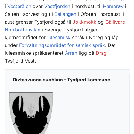
i
Vesterålen
over
Vestfjorden
i nordvest, til
Hamarøy
i
Salten i sørvest og til
Ballangen
i Ofoten i nordaust. I
aust grensar Tysfjord også til
Jokkmokk
og
Gällivare
i
Norrbottens län
i Sverige. Tysfjord utgjer
kjerneområdet for
lulesamisk
språk i Noreg og låg
under
Forvaltningsområdet for samisk språk
. Det
lulesamiske språksenteret
Árran
ligg på
Drag
i
Tysfjord Vest.
Divtasvuona suohkan - Tysfjord kommune