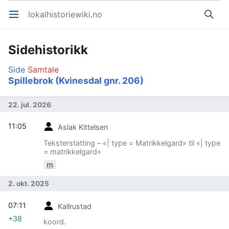
lokalhistoriewiki.no
Åpne hovedmenyen
Søk
Sidehistorikk
Side
Samtale
Spillebrok (Kvinesdal gnr. 206)
22. jul. 2026
11:05
Aslak Kittelsen
Teksterstatting – «| type = Matrikkelgard» til «| type
= matrikkelgard»
m
2. okt. 2025
07:11
Kallrustad
+38
koord.