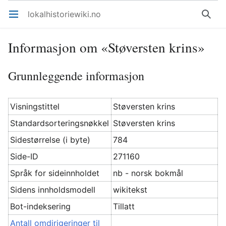
lokalhistoriewiki.no
Åpne hovedmenyen
Søk
Informasjon om «Støversten krins»
Grunnleggende informasjon
Visningstittel
Støversten krins
Standardsorteringsnøkkel
Støversten krins
Sidestørrelse (i byte)
784
Side-ID
271160
Språk for sideinnholdet
nb - norsk bokmål
Sidens innholdsmodell
wikitekst
Bot-indeksering
Tillatt
Antall omdirigeringer til