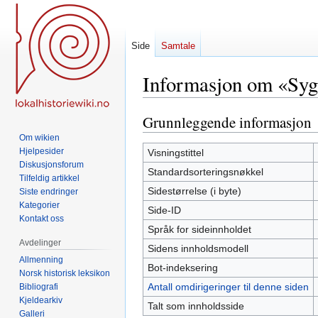
Side
Samtale
Informasjon om «Syg
Grunnleggende informasjon
Hopp
Hopp
til
til
Om wikien
navigering
søk
Hjelpesider
Visningstittel
Diskusjonsforum
Standardsorteringsnøkkel
Tilfeldig artikkel
Sidestørrelse (i byte)
Siste endringer
Kategorier
Side-ID
Kontakt oss
Språk for sideinnholdet
Avdelinger
Sidens innholdsmodell
Allmenning
Bot-indeksering
Norsk historisk leksikon
Antall omdirigeringer til denne siden
Bibliografi
Kjeldearkiv
Talt som innholdsside
Galleri