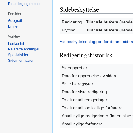
Rettleiing og metode
Sidebeskyttelse
Forsider
Geografi
Redigering
Tillat alle brukere (uendel
Emner
Flytting
Tillat alle brukere (uendel
Verktøy
Vis beskyttelsesloggen for denne siden
Lenker hit
Relaterte endringer
Redigeringshistorikk
Spesialsider
Sideinformasjon
Sideoppretter
Dato for opprettelse av siden
Siste bidragsyter
Dato for siste redigering
Totalt antall redigeringer
Totalt antall forskjellige forfattere
Antall nylige redigeringer (innen siste
Antall nylige forfattere