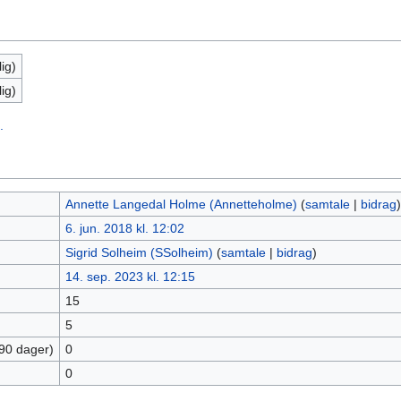
ig)
ig)
.
Annette Langedal Holme (Annetteholme)
(
samtale
|
bidrag
)
6. jun. 2018 kl. 12:02
Sigrid Solheim (SSolheim)
(
samtale
|
bidrag
)
14. sep. 2023 kl. 12:15
15
5
 90 dager)
0
0