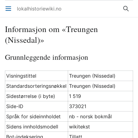
lokalhistoriewiki.no
Åpne hovedmenyen
Søk
Informasjon om «Treungen
(Nissedal)»
Grunnleggende informasjon
Visningstittel
Treungen (Nissedal)
Standardsorteringsnøkkel
Treungen (Nissedal)
Sidestørrelse (i byte)
1 519
Side-ID
373021
Språk for sideinnholdet
nb - norsk bokmål
Sidens innholdsmodell
wikitekst
Bot-indeksering
Tillatt