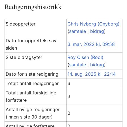
Redigeringshistorikk
Sideoppretter
Chris Nyborg (Cnyborg)
(
samtale
|
bidrag
)
Dato for opprettelse av
3. mar. 2022 kl. 09:58
siden
Siste bidragsyter
Roy Olsen (Rool)
(
samtale
|
bidrag
)
Dato for siste redigering
14. aug. 2025 kl. 22:14
Totalt antall redigeringer
6
Totalt antall forskjellige
3
forfattere
Antall nylige redigeringer
0
(innen siste 90 dager)
Antall nylige forfattere
0