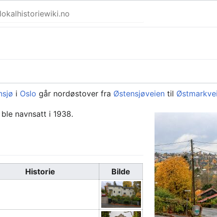
nsjø
i
Oslo
går nordøstover fra
Østensjøveien
til
Østmarkve
ble navnsatt i 1938.
Historie
Bilde