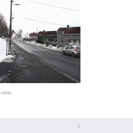
.
n
(2015).