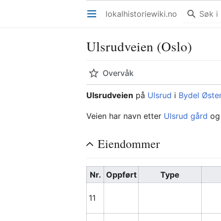
lokalhistoriewiki.no
Åpne hovedmenyen
Ulsrudveien (Oslo)
Overvåk
Ulsrudveien
på
Ulsrud
i
Bydel Øste
Veien har navn etter
Ulsrud gård
og 
Eiendommer
Nr.
Oppført
Type
11