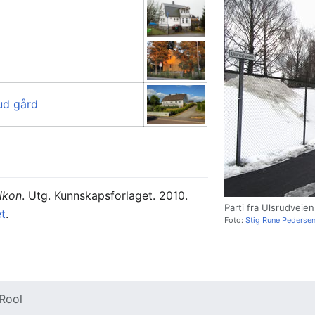
ud gård
ikon
. Utg. Kunnskapsforlaget. 2010.
Parti fra Ulsrudveien
et
.
Foto:
Stig Rune Pederse
Rool