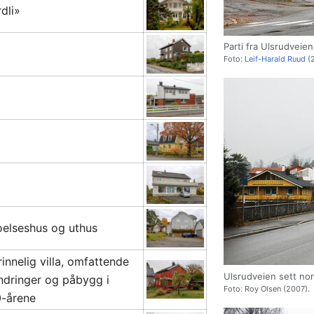
dli»
Parti fra Ulsrudveie
Foto:
Leif-Harald Ruud
(2
elseshus og uthus
innelig villa, omfattende
Ulsrudveien sett nor
ndringer og påbygg i
Foto: Roy Olsen (2007).
-årene