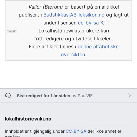
Valler (Bærum)
er basert på en artikkel
publisert i
Budstikkas AB-leksikon.no
og lagt ut
under lisensen
cc-by-sa
.
Lokalhistoriewikis brukere kan
fritt redigere og utvide artikkelen.
Flere artikler finnes i
denne alfabetiske
oversikten
.
Sist redigert for 1 år siden
av
PaulVIF
lokalhistoriewiki.no
Innholdet er tilgjengelig under
CC-BY-SA
der ikke annet er
opplyst.