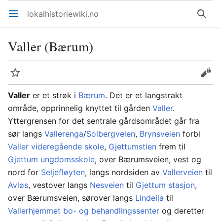
lokalhistoriewiki.no
Åpne hovedmenyen
Søk
Valler (Bærum)
Overvåk
Rediger
Valler
er et strøk i
Bærum
. Det er et langstrakt
område, opprinnelig knyttet til gården
Valler
.
Yttergrensen for det sentrale gårdsområdet går fra
sør langs
Vallerenga
/
Solbergveien
,
Brynsveien
forbi
Valler videregående skole
,
Gjettumstien
frem til
Gjettum ungdomsskole
, over Bærumsveien, vest og
nord for
Seljefløyten
, langs nordsiden av
Vallerveien
til
Avløs
, vestover langs
Nesveien
til
Gjettum stasjon
,
over Bærumsveien, sørover langs
Lindelia
til
Vallerhjemmet bo- og behandlingssenter
og deretter