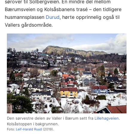
sørover til Solbergveien. En mindre del mellom
Bærumsveien og Kolsåsbanens trasé – den tidligere
husmannsplassen
Durud
, hørte opprinnelig også til
Vallers gårdsområde.
Den sørvestre delen av Valler i Bærum sett fra
Lillehagveien
.
Kolsåstoppen i bakgrunnen.
Foto:
Leif-Harald Ruud
(2019).