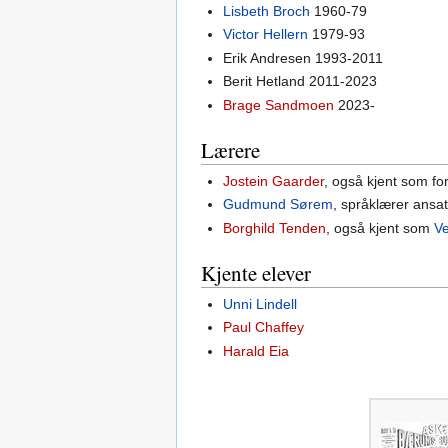
Lisbeth Broch
1960-79
Victor Hellern
1979-93
Erik Andresen 1993-2011
Berit Hetland 2011-2023
Brage Sandmoen
2023-
Lærere
Jostein Gaarder
, også kjent som for
Gudmund Sørem
, språklærer ansa
Borghild Tenden
, også kjent som
V
Kjente elever
Unni Lindell
Paul Chaffey
Harald Eia