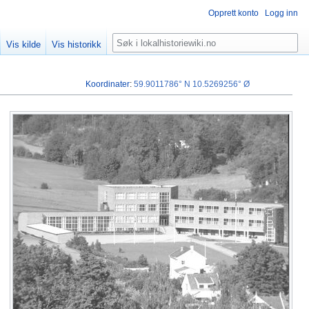
Opprett konto
Logg inn
Søk
Vis kilde
Vis historikk
Koordinater
:
59.9011786° N
10.5269256° Ø