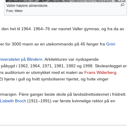
Valler høyere almenskole.
Foto: Mittet
den het til 1964. 1964–76 var navnet Valler gymnas, og fra da av
er er for 3000 mann av en utekommando på 45 fanger fra
Grini
niversitetet på Blindern
. Arkitekturen var nyskapende
 påbygd i 1962, 1964, 1971, 1981, 1982 og 1998. Skoleanlegget er
ens auditorium er utsmykket med et maleri av
Frans Widerberg
.
 Et hjerte i gull og hvitt symboliserer hjertet, og hvite vinger
marsjen. Flere ganger beste skole på landsidrettsstevnet i friidrett.
Lisbeth Broch
(1911–1991) var første kvinnelige rektor på en