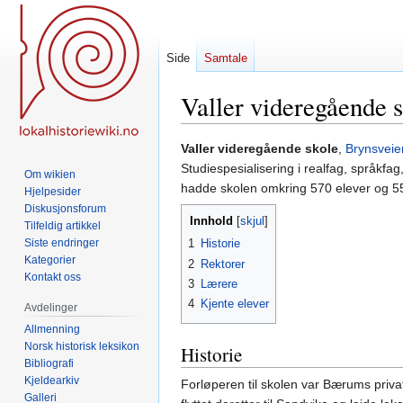
Side
Samtale
Valler videregående 
Hopp
Hopp
Valler videregående skole
,
Brynsveie
til
til
Studiespesialisering i realfag, språkf
Om wikien
navigering
søk
hadde skolen omkring 570 elever og 55
Hjelpesider
Diskusjonsforum
Innhold
Tilfeldig artikkel
Siste endringer
1
Historie
Kategorier
2
Rektorer
Kontakt oss
3
Lærere
4
Kjente elever
Avdelinger
Allmenning
Norsk historisk leksikon
Historie
Bibliografi
Kjeldearkiv
Forløperen til skolen var Bærums privat
Galleri