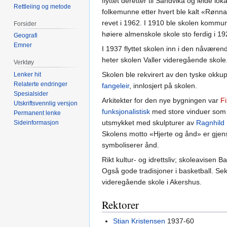
flyttet deretter til Sandvika og leide lok
Rettleiing og metode
folkemunne etter hvert ble kalt «Rønna
revet i 1962. I 1910 ble skolen komm
Forsider
høiere almenskole skole sto ferdig i 
Geografi
Emner
I 1937 flyttet skolen inn i den nåvære
heter skolen Valler videregående skole
Verktøy
Skolen ble rekvirert av den tyske okk
Lenker hit
Relaterte endringer
fangeleir
, innlosjert på skolen.
Spesialsider
Arkitekter for den nye bygningen var
F
Utskriftsvennlig versjon
funksjonalistisk
med store vinduer som 
Permanent lenke
utsmykket med skulpturer av
Ragnhild
Sideinformasjon
Skolens motto «Hjerte og ånd» er gjen
symboliserer ånd.
Rikt kultur- og idrettsliv; skoleavisen
Også gode tradisjoner i basketball. Sek
videregående skole i Akershus.
Rektorer
Stian Kristensen
1937-60