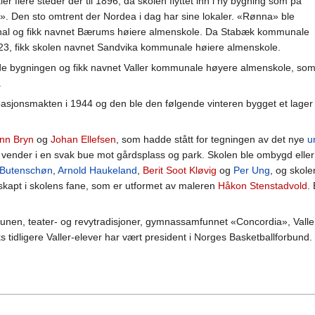
aler flere steder der til 1896, da skolen flyttet inn i ny bygning som på
». Den sto omtrent der Nordea i dag har sine lokaler. «Rønna» ble
unal og fikk navnet Bærums høiere almenskole. Da Stabæk kommunale
1923, fikk skolen navnet Sandvika kommunale høiere almenskole.
nde bygningen og fikk navnet Valler kommunale høyere almenskole, som 
.
upasjonsmakten i 1944 og den ble den følgende vinteren bygget et lag
inn Bryn
og
Johan Ellefsen
, som hadde stått for tegningen av det nye
u
vender i en svak bue mot gårdsplass og park. Skolen ble ombygd eller
 Butenschøn
,
Arnold Haukeland
,
Berit Soot Kløvig
og
Per Ung
, og skol
skapt i skolens fane, som er utformet av maleren
Håkon Stenstadvold
.
 Baunen, teater- og revytradisjoner, gymnassamfunnet «Concordia», Valler
s tidligere Valler-elever har vært president i Norges Basketballforbund.