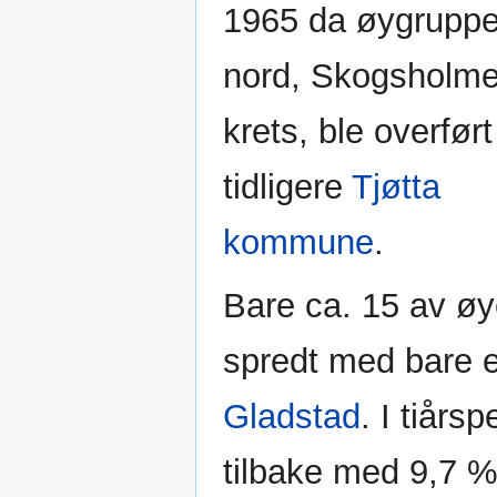
1965 da øygruppe
nord, Skogsholm
krets, ble overført
tidligere
Tjøtta
kommune
.
Bare ca. 15 av øy
spredt med bare et
Gladstad
. I tiår
tilbake med 9,7 %