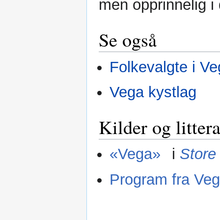
men opprinnelig i
Se også
Folkevalgte i V
Vega kystlag
Kilder og litter
«Vega»
i
Store
Program fra Ve