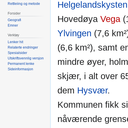
Helgelandskysten
Rettleiing og metode
Forsider
Hovedøya
Vega
(
Geografi
Emner
Ylvingen
(7,6 km²
Verktøy
Lenker hit
(6,6 km²), samt e
Relaterte endringer
Spesialsider
Utskriftsvennlig versjon
mindre øyer, holm
Permanent lenke
Sideinformasjon
skjær, i alt over 6
dem
Hysvær
.
Kommunen fikk s
nåværende grense