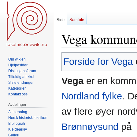
Side
Samtale
Vega kommun
Hopp
Hopp
Forside for Vega
Om wikien
til
til
Hjelpesider
navigering
søk
Diskusjonsforum
Tilfeldig artikkel
Vega
er en komm
Siste endringer
Kategorier
Nordland fylke
. D
Kontakt oss
Avdelinger
av flere øyer nord
Allmenning
Norsk historisk leksikon
Bibliografi
Brønnøysund
på
Kjeldearkiv
Galleri