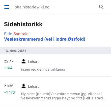
lokalhistoriewiki.no
Åpne hovedmenyen
Søk
Sidehistorikk
Side
Samtale
Vesleskrammerud (vei i Indre Østfold)
16. des. 2021
22:47
Leharu
+164
ingen redigeringsforklaring
21:35
Leharu
+1 173
Ny side: {{thumb|Vesleskrammerud.jpg|Villaene i
Vesleskrammerud ligger høyt og fritt.|Leif-Harald
Ruud (2020)}} '''Vesleskrammerud''' på Skjønhaug i
Indre Østfold går fra Kirkeveien sø…