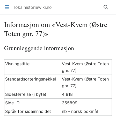
lokalhistoriewiki.no
Åpne hovedmenyen
Søk
Informasjon om «Vest-Kvem (Østre
Toten gnr. 77)»
Grunnleggende informasjon
Visningstittel
Vest-Kvem (Østre Toten
gnr. 77)
Standardsorteringsnøkkel
Vest-Kvem (Østre Toten
gnr. 77)
Sidestørrelse (i byte)
4 818
Side-ID
355899
Språk for sideinnholdet
nb - norsk bokmål