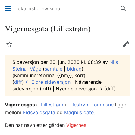
lokalhistoriewiki.no
Åpne hovedmenyen
Søk
Vigernesgata (Lillestrøm)
Overvåk
Rediger
Sideversjon per 30. jun. 2020 kl. 08:39 av
Nils
Steinar Våge
(
samtale
|
bidrag
)
(Kommunereforma, {{bm}}, korr)
(
diff
)
← Eldre sideversjon
| Nåværende
sideversjon (diff) | Nyere sideversjon → (diff)
Vigernesgata
i
Lillestrøm
i
Lillestrøm kommune
ligger
mellom
Eidsvoldsgata
og
Magnus gate
.
Den har navn etter gården
Vigernes