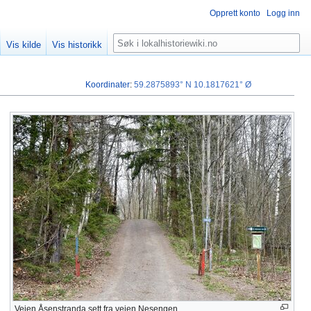
Opprett konto
Logg inn
Søk
Vis kilde
Vis historikk
Koordinater
:
59.2875893° N
10.1817621° Ø
Veien Åsenstranda sett fra veien Nesengen.