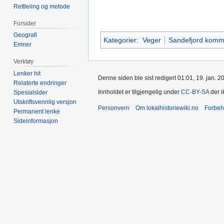
Rettleiing og metode
Forsider
Geografi
Kategorier
:
Veger
Sandefjord kom
Emner
Verktøy
Lenker hit
Denne siden ble sist redigert 01:01, 19. jan. 2
Relaterte endringer
Innholdet er tilgjengelig under
CC-BY-SA
der i
Spesialsider
Utskriftsvennlig versjon
Personvern
Om lokalhistoriewiki.no
Forbeh
Permanent lenke
Sideinformasjon