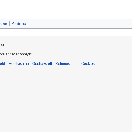
mune
Andebu
025.
kke annet er opplyst.
old
Mobilvisning
Opphavsrett
Retningslinjer
Cookies