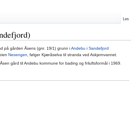
Les
ndefjord)
nd på gården Åsens (gnr. 19/1) grunn i
Andebu
i
Sandefjord
veien
Nesengen
, følger Kjæråselva til stranda ved Askjemvannet.
 Åsen gård til Andebu kommune for bading og friluftsformål i 1969.