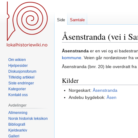
Side
Samtale
Åsenstranda (vei i Sa
Hopp
Hopp
Åsenstranda
er en vei og ei badestra
til
til
kommune
. Veien går nordøstover fra 
Om wikien
navigering
søk
Hjelpesider
Åsenstranda (bnr. 20) ble overdratt fra
Diskusjonsforum
Tilfeldig artikkel
Kilder
Siste endringer
Kategorier
Norgeskart:
Åsenstranda
Kontakt oss
Andebu bygdebok:
Åsen
Avdelinger
Allmenning
Norsk historisk leksikon
Bibliografi
Kjeldearkiv
Galleri