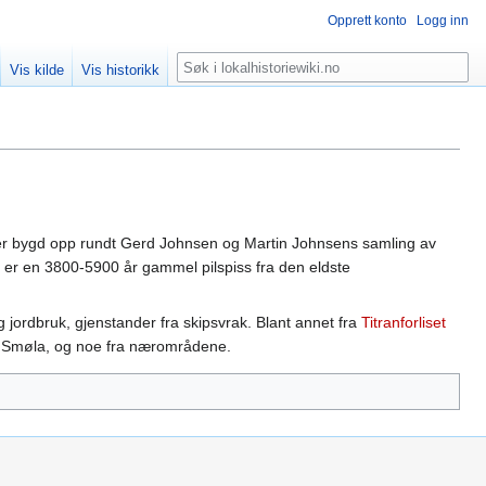
Opprett konto
Logg inn
Søk
Vis kilde
Vis historikk
er bygd opp rundt Gerd Johnsen og Martin Johnsens samling av
ne er en 3800-5900 år gammel pilspiss fra den eldste
g jordbruk, gjenstander fra skipsvrak. Blant annet fra
Titranforliset
ra Smøla, og noe fra nærområdene.