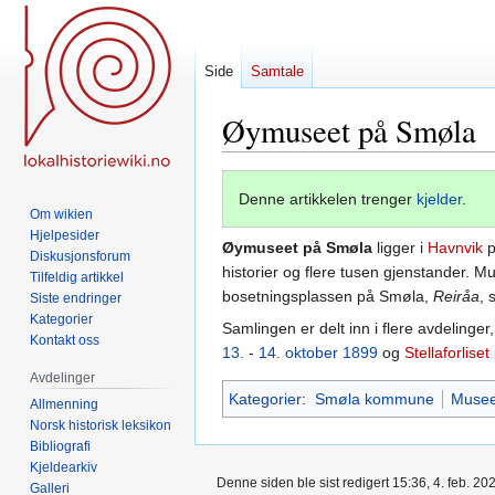
Side
Samtale
Øymuseet på Smøla
Hopp
Hopp
Denne artikkelen trenger
kjelder
.
til
til
Om wikien
navigering
søk
Hjelpesider
Øymuseet på Smøla
ligger i
Havnvik
Diskusjonsforum
historier og flere tusen gjenstander. M
Tilfeldig artikkel
bosetningsplassen på Smøla,
Reiråa
, 
Siste endringer
Kategorier
Samlingen er delt inn i flere avdelinge
Kontakt oss
13.
-
14. oktober
1899
og
Stellaforliset
Avdelinger
Kategorier
:
Smøla kommune
Musee
Allmenning
Norsk historisk leksikon
Bibliografi
Kjeldearkiv
Denne siden ble sist redigert 15:36, 4. feb. 20
Galleri