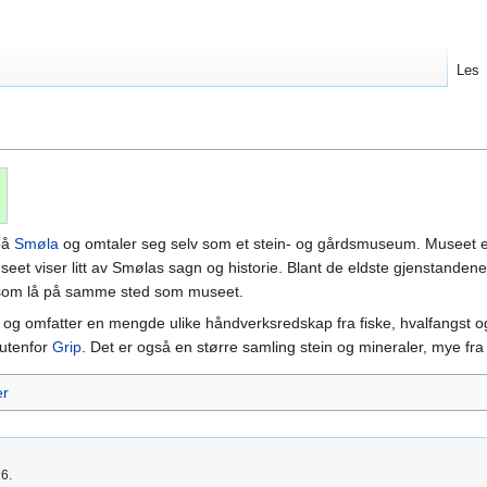
Les
på
Smøla
og omtaler seg selv som et stein- og gårdsmuseum. Museet 
useet viser litt av Smølas sagn og historie. Blant de eldste gjenstande
som lå på samme sted som museet.
r, og omfatter en mengde ulike håndverksredskap fra fiske, hvalfangst o
utenfor
Grip
. Det er også en større samling stein og mineraler, mye f
r
26.