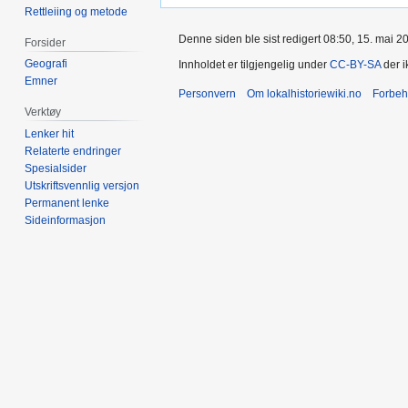
Rettleiing og metode
Denne siden ble sist redigert 08:50, 15. mai 2
Forsider
Geografi
Innholdet er tilgjengelig under
CC-BY-SA
der i
Emner
Personvern
Om lokalhistoriewiki.no
Forbeh
Verktøy
Lenker hit
Relaterte endringer
Spesialsider
Utskriftsvennlig versjon
Permanent lenke
Sideinformasjon