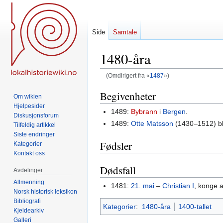
Side
Samtale
1480-åra
(Omdirigert fra «
1487
»)
Hopp
Hopp
Begivenheter
Om wikien
til
til
Hjelpesider
1489:
Bybrann
i
Bergen
.
navigering
søk
Diskusjonsforum
1489:
Otte Matsson
(1430–1512) b
Tilfeldig artikkel
Siste endringer
Fødsler
Kategorier
Kontakt oss
Dødsfall
Avdelinger
Allmenning
1481:
21. mai
–
Christian I
, konge 
Norsk historisk leksikon
Bibliografi
Kategorier
:
1480-åra
1400-tallet
Kjeldearkiv
Galleri