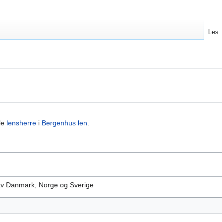
Les
le
lensherre
i
Bergenhus len
.
av Danmark, Norge og Sverige