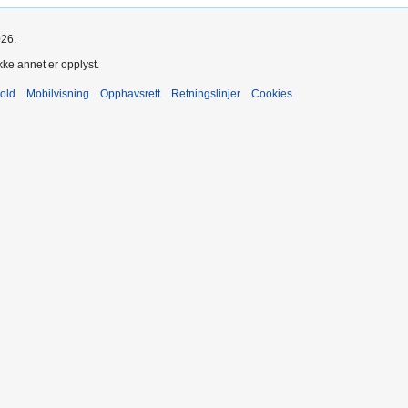
026.
kke annet er opplyst.
old
Mobilvisning
Opphavsrett
Retningslinjer
Cookies