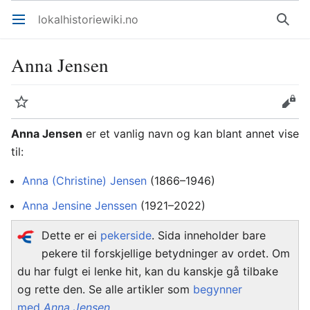
lokalhistoriewiki.no
Åpne hovedmenyen
Søk
Anna Jensen
Overvåk
Rediger
Anna Jensen
er et vanlig navn og kan blant annet vise
til:
Anna (Christine) Jensen
(1866–1946)
Anna Jensine Jenssen
(1921–2022)
Dette er ei
pekerside
. Sida inneholder bare
pekere til forskjellige betydninger av ordet. Om
du har fulgt ei lenke hit, kan du kanskje gå tilbake
og rette den. Se alle artikler som
begynner
med
Anna Jensen
.