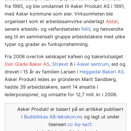
fra 1985, og ble omdannet til Asker Produkt AS i 1991,
med Asker kommune som eier. Virksomheten ble
organisert som et arbeidssamvirke underlagt
Aetat
,
senere arbeids- og velferdsetaten
NAV
, og henvendte
seg til en sammensatt gruppe arbeidstakere med ulike
typer og grader av funksjonshemning.
Fra 2008 overtok selskapet kafeen og bakeriutsalget
Den Glade Baker AS
,
Strøket
6 i
Asker sentrum
, eid og
drevet i 15 år av familien Larsen i
Heggedal Bakeri AS
.
Asker Produkt ledes av gründeren Marit Sandberg,
hadde 39 arbeidstakere, samt 14 ansatte i
lederposisjoner, og omsatte for 12,7 mill. kr i 2006.
Asker Produkt
er basert på en artikkel publisert
i
Budstikkas AB-leksikon.no
og lagt ut under
lisensen
cc-by-sa
.