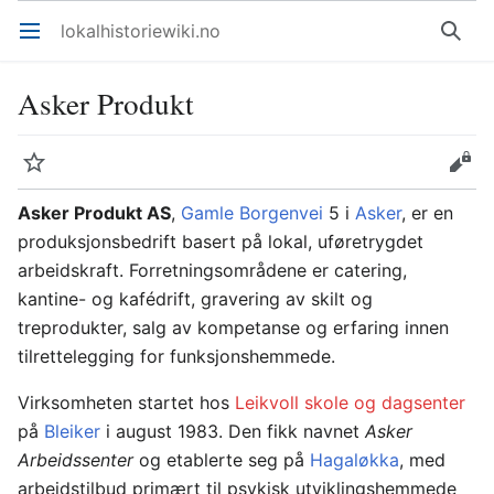
lokalhistoriewiki.no
Åpne hovedmenyen
Søk
Asker Produkt
Overvåk
Rediger
Asker Produkt AS
,
Gamle Borgenvei
5 i
Asker
, er en
produksjonsbedrift basert på lokal, uføretrygdet
arbeidskraft. Forretningsområdene er catering,
kantine- og kafédrift, gravering av skilt og
treprodukter, salg av kompetanse og erfaring innen
tilrettelegging for funksjonshemmede.
Virksomheten startet hos
Leikvoll skole og dagsenter
på
Bleiker
i august 1983. Den fikk navnet
Asker
Arbeidssenter
og etablerte seg på
Hagaløkka
, med
arbeidstilbud primært til psykisk utviklingshemmede