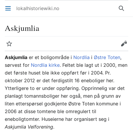
lokalhistoriewiki.no
Åpne hovedmenyen
Søk
Askjumlia
Overvåk
Rediger
Askjumlia
er et boligområde i
Nordlia
i
Østre Toten
,
sørvest for
Nordlia kirke
. Feltet ble lagt ut i 2000, men
det første huset ble ikke oppført før i 2004. Pr.
oktober 2012 er det ferdigstilt 16 eneboliger her.
Ytterligere to er under oppføring. Opprinnelig var det
planlagt tomannsboliger her også, men på grunn av
liten etterspørsel godkjente Østre Toten kommune i
2006 at disse tomtene ble omregulert til
eneboligtomter. Huseierne har organisert seg i
Askjumlia Velforening
.