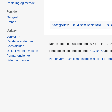
Rettleiing og metode
Forsider
Geografi
Emner
Kategorier
:
1814 sett nedenfra
1814
Verktøy
Lenker hit
Relaterte endringer
Denne siden ble sist redigert 09:57, 1. jan. 20
Spesialsider
Utskriftsvennlig versjon
Innholdet er tilgjengelig under
CC-BY-SA
der i
Permanent lenke
Personvern
Om lokalhistoriewiki.no
Forbeh
Sideinformasjon