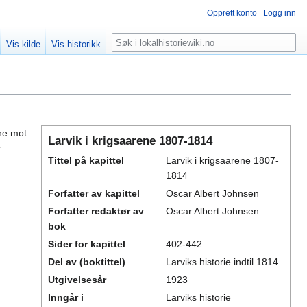
Opprett konto
Logg inn
Søk
Vis kilde
Vis historikk
ene mot
Larvik i krigsaarene 1807-1814
:
Tittel på kapittel
Larvik i krigsaarene 1807-
1814
Forfatter av kapittel
Oscar Albert Johnsen
Forfatter redaktør av
Oscar Albert Johnsen
bok
Sider for kapittel
402-442
Del av (boktittel)
Larviks historie indtil 1814
Utgivelsesår
1923
Inngår i
Larviks historie