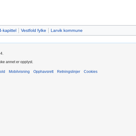
-kapittel
Vestfold fylke
Larvik kommune
24.
kke annet er opplyst.
old
Mobilvisning
Opphavsrett
Retningslinjer
Cookies