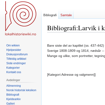
Bibliografi
Samtale
Bibliografi
:
Larvik i 
Hopp
Hopp
til
til
Bare siste del av kapitlet (ss. 437-442
Om wikien
navigering
søk
Hjelpesider
Sverige 1808-1809 og 1814, nødsår -- e
Diskusjonsforum
Mange og ulike, som portretter, tegning
Tilfeldig artikkel
Siste endringer
Kategorier
Kontakt oss
[Kategori:Adresse og valgmenn]]
Avdelinger
Allmenning
Norsk historisk leksikon
Bibliografi
Kjeldearkiv
Galleri