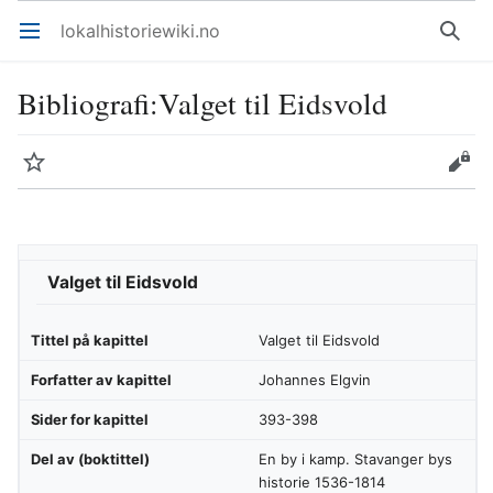
lokalhistoriewiki.no
Åpne hovedmenyen
Søk
Bibliografi
:
Valget til Eidsvold
Overvåk
Rediger
Valget til Eidsvold
Tittel på kapittel
Valget til Eidsvold
Forfatter av kapittel
Johannes Elgvin
Sider for kapittel
393-398
Del av (boktittel)
En by i kamp. Stavanger bys
historie 1536-1814