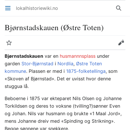
lokalhistoriewiki.no
Åpne hovedmenyen
Søk
Bjørnstadskauen (Østre Toten)
Overvåk
Rediger
Bjørnstadskauen
var en
husmannnsplass
under
garden
Stor-Bjørnstad
i
Nordlia
,
Østre Toten
kommune
. Plassen er med i
1875-folketellinga
, som
«Skoven af Bjørnstad». Det er uvisst hvor denne
stuggua lå.
Beboerne i 1875 var ekteparet Nils Olsen og Johanne
Torkildsen og deres to voksne (tvilling?)sønner Even
og Johan. Nils var husmann og brukte «1 Maal Jord»,
mens Johanne dreiv med «Spinding og Strikning».
Begge sønnene var snekkere.