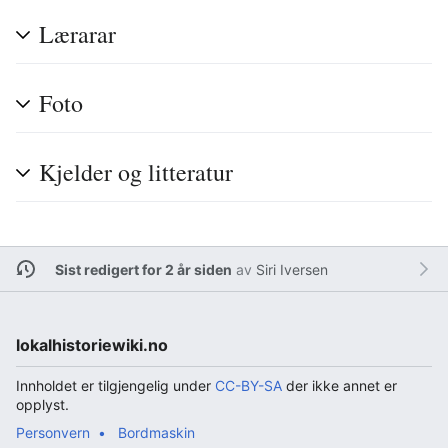
Lærarar
Foto
Kjelder og litteratur
Sist redigert for 2 år siden
av
Siri Iversen
lokalhistoriewiki.no
Innholdet er tilgjengelig under
CC-BY-SA
der ikke annet er
opplyst.
Personvern
Bordmaskin