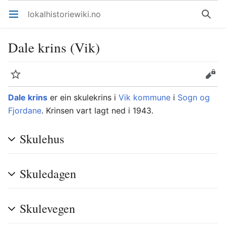
lokalhistoriewiki.no
Åpne hovedmenyen
Søk
Dale krins (Vik)
Overvåk
Rediger
Dale krins
er ein skulekrins i
Vik kommune
i
Sogn og
Fjordane
. Krinsen vart lagt ned i 1943.
Skulehus
Skuledagen
Skulevegen