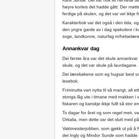
Kåre Sunde. Dei var nok litt nervøse d
høyre korleis det hadde gått. Der møtt
ferdige på skulen, og det var vel ikkje fr
Karakterbok var det også i den tida, og 
den yngre garde av i dag spekulere i kva
soge, landkunne, naturfag m/helselære
Annankvar dag
Dei første åra var det skule annankvar
skule, og det var skule på laurdagane.
Dei lærebøkene som eg hugsar best var
lesebok.
Friminutta vart nytta til så mangt, alt
stonga låg ute i timane med makken i va
fiskaren og kanskje ikkje fullt så stor 
To dagar for året og som regel meir, var
Orkalia, men dette var det slutt med på
Vaktmeisterjobben, som gjekk ut på å fy
det Ingly og Mindor Sunde som hadde de