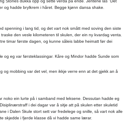
ing Stones dukka opp og sette verda på ende. Jentene las ”Det
bøker og hadde brylkrem i håret. Begge kjønn dansa shake.
d spenning i lang tid, og det vart nok smått med soving den siste
traske den vesle kilometeren til skulen, der ein ny kvardag venta.
 tre timar første dagen, og kunne såleis labbe heimatt før dei
arle og eg var førsteklassingar. Kåre og Mindor hadde Sunde som
ting og mobbing var det vel, men ikkje verre enn at det gjekk an å
var noko ein lurte på i samband med leksene. Dessutan hadde eg
siplinærstraff i dei dagar var å sitje att på skulen etter skuletid
ane i Dalen Skule stort sett var fredelege og snille, så vart nok alle
e skjedde i fjerde klasse då vi hadde same lærar.