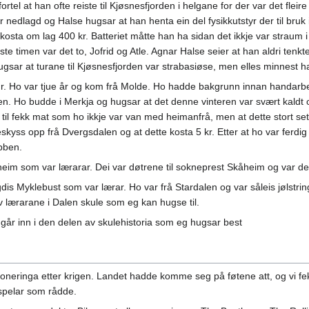
tel at han ofte reiste til Kjøsnesfjorden i helgane for der var det fleir
edlagd og Halse hugsar at han henta ein del fysikkutstyr der til bruk i 
ri, kosta om lag 400 kr. Batteriet måtte han ha sidan det ikkje var strau
e timen var det to, Jofrid og Atle. Agnar Halse seier at han aldri tenk
hugsar at turane til Kjøsnesfjorden var strabasiøse, men elles minnest
ur. Ho var tjue år og kom frå Molde. Ho hadde bakgrunn innan handarbei
Dalen. Ho budde i Merkja og hugsar at det denne vinteren var svært kald
til fekk mat som ho ikkje var van med heimanfrå, men at dette stort se
eskyss opp frå Dvergsdalen og at dette kosta 5 kr. Etter at ho var ferdig
bben.
heim som var lærarar. Dei var døtrene til sokneprest Skåheim og var de
igdis Myklebust som var lærar. Ho var frå Stardalen og var såleis jølstri
 lærarane i Dalen skule som eg kan hugse til.
 går inn i den delen av skulehistoria som eg hugsar best
sjoneringa etter krigen. Landet hadde komme seg på føtene att, og vi fekk
espelar som rådde.