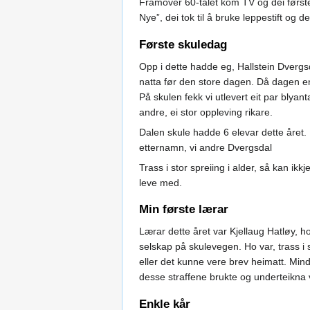
Framover 60-talet kom TV og dei først
Nye”, dei tok til å bruke leppestift og
Første skuledag
Opp i dette hadde eg, Hallstein Dvergs
natta før den store dagen. Då dagen en
På skulen fekk vi utlevert eit par blya
andre, ei stor oppleving rikare.
Dalen skule hadde 6 elevar dette året.
etternamn, vi andre Dvergsdal
Trass i stor spreiing i alder, så kan ik
leve med.
Min første lærar
Lærar dette året var Kjellaug Hatløy,
selskap på skulevegen. Ho var, trass i s
eller det kunne vere brev heimatt. Mindre
desse straffene brukte og underteikna 
Enkle kår