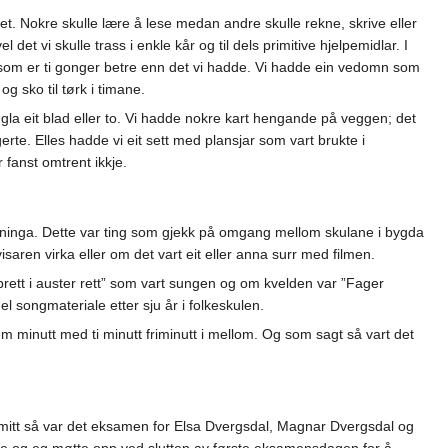
mmet. Nokre skulle lære å lese medan andre skulle rekne, skrive eller
et vi skulle trass i enkle kår og til dels primitive hjelpemidlar. I
ljø som er ti gonger betre enn det vi hadde. Vi hadde ein vedomn som
g sko til tørk i timane.
gla eit blad eller to. Vi hadde nokre kart hengande på veggen; det
rte. Elles hadde vi eit sett med plansjar som vart brukte i
 fanst omtrent ikkje.
dervisninga. Dette var ting som gjekk på omgang mellom skulane i bygda
aren virka eller om det vart eit eller anna surr med filmen.
prett i auster rett” som vart sungen og om kvelden var ”Fager
el songmateriale etter sju år i folkeskulen.
m minutt med ti minutt friminutt i mellom. Og som sagt så vart det
t mitt så var det eksamen for Elsa Dvergsdal, Magnar Dvergsdal og