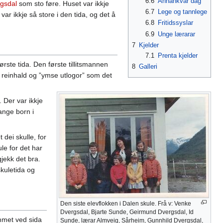
6.6
Annankvar dag
gsdal
som sto føre. Huset var ikkje
6.7
Lege og tannlege
 var ikkje så store i den tida, og det å
6.8
Fritidssyslar
6.9
Unge lærarar
7
Kjelder
7.1
Prenta kjelder
rste tida. Den første tillitsmannen
8
Galleri
, reinhald og ”ymse utlogor” som det
 Der var ikkje
ange born i
dei skulle, for
le for det har
gjekk det bra.
kuletida og
Den siste elevflokken i Dalen skule. Frå v: Venke
Dvergsdal, Bjarte Sunde, Geirmund Dvergsdal, Id
ommet ved sida
Sunde, lærar Almveig, Sårheim, Gunnhild Dvergsdal,