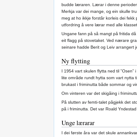
budde læraren. Lærar i denne perioden
Merkja var dei mange, og ein skulle tru 
meg at ho ikkje forstår korleis dei fekk 
utfordring å vere lærar med alle klass
Ungane fann på så mangt på fritida då 
eit flagg på stovetaket. Ved nærare gran
seinare hadde Berit og Leiv arrangert 
Ny flytting
I 1954 vart skulen flytta ned til ”Osen”
lite område rundt hytta som vart nytta t
brukast i friminutta både sommar og vin
Om vinteren var det skigåing i friminutt
På slutten av femti-talet pågjekk det st
på i friminutta. Det var Roald Yndesta
Unge lærarar
I dei første åra var det skule annankv