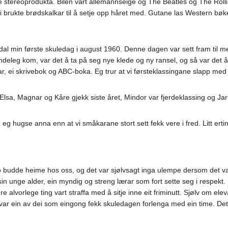
e stereoprodukta. Bilen vart allemannseige og The Beatles og The Roll
 dei brukte brødskalkar til å setje opp håret med. Gutane las Western 
dal min første skuledag i august 1960. Denne dagen var sett fram til me
deleg kom, var det å ta på seg nye klede og ny ransel, og så var det å 
ntar, ei skrivebok og ABC-boka. Eg trur at vi førsteklassingane slapp med
 Elsa, Magnar og Kåre gjekk siste året, Mindor var fjerdeklassing og J
kje eg hugse anna enn at vi småkarane stort sett fekk vere i fred. Litt er
 ho budde heime hos oss, og det var sjølvsagt inga ulempe dersom det 
in unge alder, ein myndig og streng lærar som fort sette seg i respekt. Di
 alvorlege ting vart straffa med å sitje inne eit friminutt. Sjølv om elev
var ein av dei som eingong fekk skuledagen forlenga med ein time. Dett