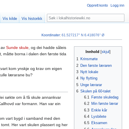
Opprett konto
Logg inn
Søk
Vis kilde
Vis historikk
Koordinater
:
61.527217° N
6.418076° Ø
k av
Sunde skule
, og dei hadde såleis
Innhold
, måtte borna i dalen den første tida
1
Krinsmøte
2
Den første læraren
erkvart kom ynskje og krav om eigen
3
Nytt lokale
skulle lærarane bu?
4
Ny flytting
5
Unge lærarar
6
Skulen på 60-talet
6.1
Første skuledag
 dei søkte om å få skule annankvar
6.2
Min første lærar
Kallhovd var formann. Han var ein
6.3
Enkle kår
6.4
Lysbilete
 som vart bygd i samband med den
6.5
Eksamen
 tomt. Her vart skulen plassert og her