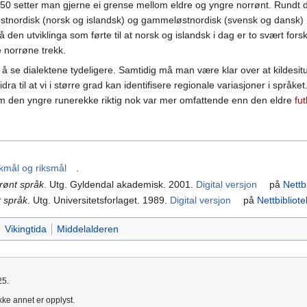
50 setter man gjerne ei grense mellom eldre og yngre norrønt. Rundt den 
tnordisk (norsk og islandsk) og gammeløstnordisk (svensk og dansk) øk
på den utviklinga som førte til at norsk og islandsk i dag er to svært for
 norrøne trekk.
r å se dialektene tydeligere. Samtidig må man være klar over at kildesi
idra til at vi i større grad kan identifisere regionale variasjoner i språke
 om den yngre runerekke riktig nok var mer omfattende enn den eldre
fu
kmål og riksmål
.
rønt språk
. Utg. Gyldendal akademisk. 2001.
Digital versjon
på
Nettb
t språk
. Utg. Universitetsforlaget. 1989.
Digital versjon
på
Nettbibliote
Vikingtida
Middelalderen
25.
kke annet er opplyst.