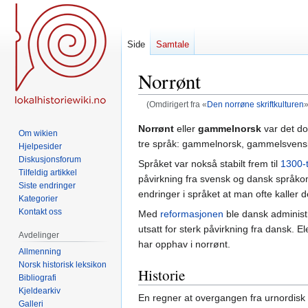
Side
Samtale
Norrønt
(Omdirigert fra «
Den norrøne skriftkulturen
»
Hopp
Hopp
Norrønt
eller
gammelnorsk
var det do
Om wikien
til
til
tre språk: gammelnorsk, gammelsvens
Hjelpesider
navigering
søk
Diskusjonsforum
Språket var nokså stabilt frem til
1300-t
Tilfeldig artikkel
påvirkning fra svensk og dansk språkomr
Siste endringer
endringer i språket at man ofte kaller 
Kategorier
Kontakt oss
Med
reformasjonen
ble dansk administr
utsatt for sterk påvirkning fra dansk. 
Avdelinger
har opphav i norrønt.
Allmenning
Norsk historisk leksikon
Historie
Bibliografi
Kjeldearkiv
En regner at overgangen fra urnordisk t
Galleri