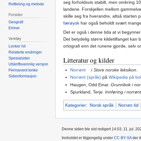
seg forholdsvis stabilt, men omkring 10
Rettleiing og metode
landene. Forskjellen mellom gammelves
Forsider
skille seg fra hverandre, altså starten 
Geografi
færøysk
har også beholdt svært mange
Emner
Det er også i denne tida at vi begynne
Det betydelig større kildetilfanget kan b
Verktøy
ortografi enn det runene gjorde, selv
Lenker hit
Relaterte endringer
Litteratur og kilder
Spesialsider
Utskriftsvennlig versjon
Norrønt
i
Store norske leksikon
.
Permanent lenke
Sideinformasjon
Norrønt (språk)
på
Wikipedia på bo
Haugen, Odd Einar.
Grunnbok i nor
Spurkland, Terje.
Innføring i norrøn
Kategorier
:
Norsk språk
Norrøn tid
Denne siden ble sist redigert 14:03, 11. jul. 20
Innholdet er tilgjengelig under
CC-BY-SA
der i