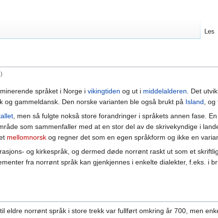
Les
)
minerende språket i Norge i
vikingtiden
og ut i
middelalderen
. Det utvi
k og gammeldansk. Den norske varianten ble også brukt på
Island
, og
allet
, men så fulgte nokså store forandringer i språkets annen fase. En 
åde som sammenfaller med at en stor del av de skrivekyndige i landet fa
det
mellomnorsk
og regner det som en egen språkform og ikke en varian
asjons- og kirkespråk, og dermed døde norrønt raskt ut som et skriftlig
Elementer fra norrønt språk kan gjenkjennes i enkelte dialekter, f.eks.
il eldre norrønt språk i store trekk var fullført omkring år 700, men en