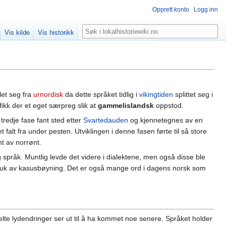
Opprett konto
Logg inn
Søk
Vis kilde
Vis historikk
klet seg fra
urnordisk
da dette språket tidlig i
vikingtiden
splittet seg i
 fikk der et eget særpreg slik at
gammelislandsk
oppstod.
tredje fase fant sted etter
Svartedauden
og kjennetegnes av en
lt fra under pesten. Utviklingen i denne fasen førte til så store
t av norrønt.
 språk. Muntlig levde det videre i dialektene, men også disse ble
 i bruk av kasusbøyning. Det er også mange ord i dagens norsk som
kelte lydendringer ser ut til å ha kommet noe senere. Språket holder