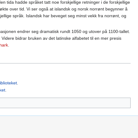
tida hadde språket tatt noe forskjellige retninger i de forskjellige
te over tid. Vi ser også at islandsk og norsk norrønt begynner å
skjellige språk. Islandsk har beveget seg minst vekk fra norrønt, og
tuasjonen endrer seg dramatisk rundt 1050 og utover på 1100-tallet.
t. Videre bidrar bruken av det latinske alfabetet til en mer presis
thark
.
iblioteket
.
ket
.