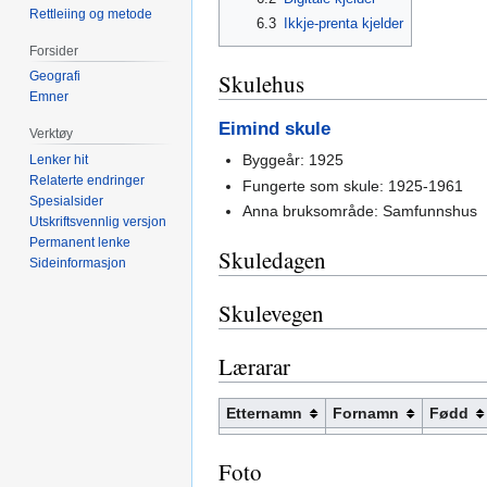
Rettleiing og metode
6.3
Ikkje-prenta kjelder
Forsider
Geografi
Skulehus
Emner
Eimind skule
Verktøy
Byggeår: 1925
Lenker hit
Relaterte endringer
Fungerte som skule: 1925-1961
Spesialsider
Anna bruksområde: Samfunnshus
Utskriftsvennlig versjon
Permanent lenke
Skuledagen
Sideinformasjon
Skulevegen
Lærarar
Etternamn
Fornamn
Fødd
Foto