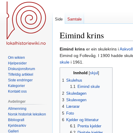
Side
Samtale
Eimind krins
Hopp
Hopp
Eimind krins
er ein skulekrins i
Askvol
til
til
Eimind og Follevåg. I 1900 hadde skulen
Om wikien
navigering
søk
skule
i 1961.
Hjelpesider
Diskusjonsforum
Innhold
Tilfeldig artikkel
Siste endringer
1
Skulehus
Kategorier
1.1
Eimind skule
Kontakt oss
2
Skuledagen
3
Skulevegen
Avdelinger
4
Lærarar
Allmenning
5
Foto
Norsk historisk leksikon
6
Kjelder og litteratur
Bibliografi
Kjeldearkiv
6.1
Prenta kjelder
Galleri
6.2
Digitale kjelder