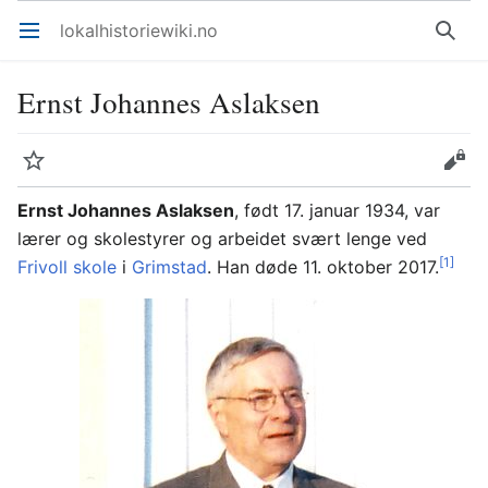
lokalhistoriewiki.no
Åpne hovedmenyen
Søk
Ernst Johannes Aslaksen
Overvåk
Rediger
Ernst Johannes Aslaksen
, født 17. januar 1934, var
lærer og skolestyrer og arbeidet svært lenge ved
[1]
Frivoll skole
i
Grimstad
. Han døde 11. oktober 2017.