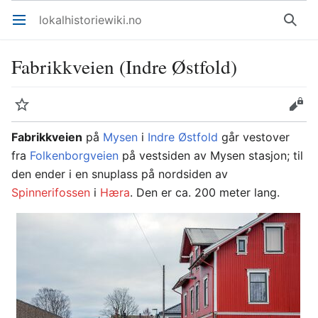
lokalhistoriewiki.no
Åpne hovedmenyen
Søk
Fabrikkveien (Indre Østfold)
Overvåk
Rediger
Fabrikkveien
på
Mysen
i
Indre Østfold
går vestover
fra
Folkenborgveien
på vestsiden av Mysen stasjon; til
den ender i en snuplass på nordsiden av
Spinnerifossen
i
Hæra
. Den er ca. 200 meter lang.