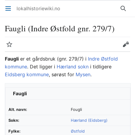
lokalhistoriewiki.no
Åpne hovedmenyen
Søk
Faugli (Indre Østfold gnr. 279/7)
Overvåk
Rediger
Faugli
er et gårdsbruk (gnr. 279/7) i
Indre Østfold
kommune
. Det ligger i
Hærland sokn
i tidligere
Eidsberg kommune
, sørøst for
Mysen
.
Faugli
Alt. navn:
Fougli
Sokn:
Hærland (Eidsberg)
Fylke:
Østfold