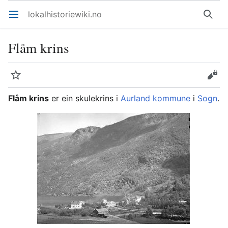
lokalhistoriewiki.no
Åpne hovedmenyen
Søk
Flåm krins
Overvåk
Rediger
Flåm krins
er ein skulekrins i
Aurland kommune
i
Sogn
.