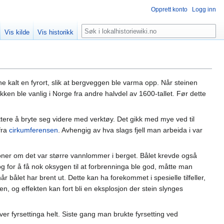
Opprett konto
Logg inn
Søk
Vis kilde
Vis historikk
ne kalt en fyrort, slik at bergveggen ble varma opp. Når steinen
kken ble vanlig i Norge fra andre halvdel av 1600-tallet. Før dette
ttere å bryte seg videre med verktøy. Det gikk med mye ved til
fra
cirkumferensen
. Avhengig av hva slags fjell man arbeida i var
joner om det var større vannlommer i berget. Bålet krevde også
 for å få nok oksygen til at forbrenninga ble god, måtte man
r bålet har brent ut. Dette kan ha forekommet i spesielle tilfeller,
, og effekten kan fort bli en eksplosjon der stein slynges
ver fyrsettinga helt. Siste gang man brukte fyrsetting ved