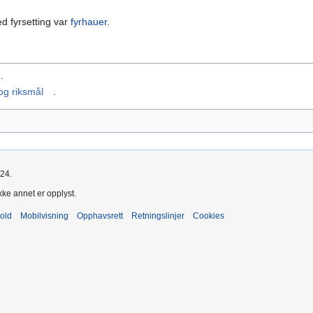
ed fyrsetting var
fyrhauer
.
n
.
og riksmål
.
024.
kke annet er opplyst.
old
Mobilvisning
Opphavsrett
Retningslinjer
Cookies