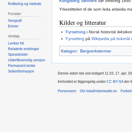
Kongsberg Sølvverk
var omkring 1890.
Rettleiing og metode
Yrkestittelen til de som leda arbeida m
Forsider
Kilder og litteratur
Geografi
Emner
Fyrsetning
i
Norsk historisk leksiko
Verktøy
Fyrsetting
på
Wikipedia på bokmål 
Lenker hit
Relaterte endringer
Kategori
:
Bergverkstermer
Spesialsider
Utskriftsvennlig versjon
Permanent lenke
Sideinformasjon
Denne siden ble sist redigert 11:33, 17. apr. 2
Innholdet er tilgjengelig under
CC-BY-SA
der i
Personvern
Om lokalhistoriewiki.no
Forbeh