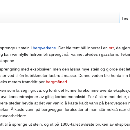
Les
sprenge ut stein i
bergverkene
. Det ble tent bål innerst i en
ort
, da gjer
egg kan vannfylte hulrom bli sprengt når vannet utvides i gassform. Tekni
skapene.
n sprengning med eksplosiver, men den løsna mye stein og gjorde det le
ter ved til én kubikkmeter løsbrutt masse. Denne veden ble henta inn 
seks meters framdrift per
bergmåned
.
øyken som la seg i gruva, og fordi det kunne forekomme uventa eksplos
ye konsentrasjoner av giftig karbonmonoksid. For å sikre mot dette, og
nkelte steder hevda at det var vanlig å kaste kaldt vann på bergveggen nå
bøker. Å kaste vann på bergveggen forutsetter at man står nokså nær den
gruvearbeidere.
t til å sprenge ut stein, og ut på 1800-tallet avløste bruken av eksplosi