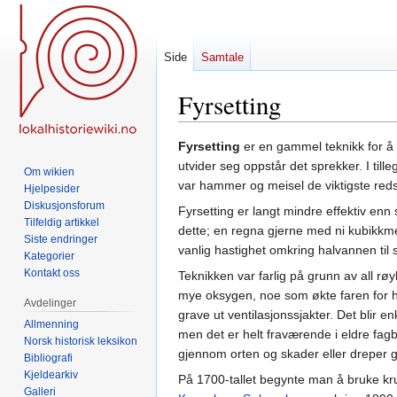
Side
Samtale
Fyrsetting
Hopp
Hopp
Fyrsetting
er en gammel teknikk for å 
til
til
utvider seg oppstår det sprekker. I till
Om wikien
navigering
søk
var hammer og meisel de viktigste red
Hjelpesider
Diskusjonsforum
Fyrsetting er langt mindre effektiv en
Tilfeldig artikkel
dette; en regna gjerne med ni kubikkme
Siste endringer
vanlig hastighet omkring halvannen til 
Kategorier
Kontakt oss
Teknikken var farlig på grunn av all r
mye oksygen, noe som økte faren for hø
Avdelinger
grave ut ventilasjonssjakter. Det blir e
Allmenning
men det er helt fraværende i eldre fag
Norsk historisk leksikon
gjennom orten og skader eller dreper 
Bibliografi
Kjeldearkiv
På 1700-tallet begynte man å bruke krut
Galleri