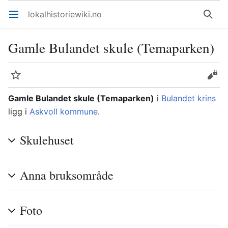
lokalhistoriewiki.no
Åpne hovedmenyen
Søk
Gamle Bulandet skule (Temaparken)
Overvåk
Rediger
Gamle Bulandet skule (Temaparken)
i
Bulandet krins
ligg i
Askvoll kommune
.
Skulehuset
Anna bruksområde
Foto