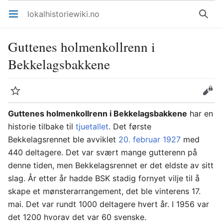
lokalhistoriewiki.no
Åpne hovedmenyen
Søk
Guttenes holmenkollrenn i
Bekkelagsbakkene
Overvåk
Rediger
Guttenes holmenkollrenn i Bekkelagsbakkene
har en
historie tilbake til
tjuetallet
. Det første
Bekkelagsrennet ble avviklet
20. februar
1927
med
440 deltagere. Det var svært mange gutterenn på
denne tiden, men Bekkelagsrennet er det eldste av sitt
slag. År etter år hadde BSK stadig fornyet vilje til å
skape et mønsterarrangement, det ble vinterens 17.
mai. Det var rundt 1000 deltagere hvert år. I 1956 var
det 1200 hvorav det var 60 svenske.