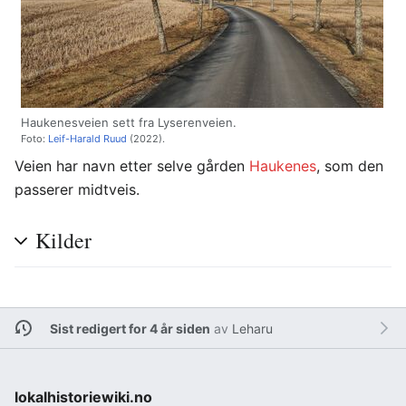
Haukenesveien sett fra Lyserenveien.
Foto:
Leif-Harald Ruud
(2022).
Veien har navn etter selve gården
Haukenes
, som den
passerer midtveis.
Kilder
Sist redigert for 4 år siden
av
Leharu
lokalhistoriewiki.no