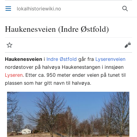
lokalhistoriewiki.no
Åpne hovedmenyen
Søk
Haukenesveien (Indre Østfold)
Overvåk
Rediger
Haukenesveien
i
Indre Østfold
går fra
Lyserenveien
nordøstover på halvøya Haukenestangen i innsjøen
Lyseren
. Etter ca. 950 meter ender veien på tunet til
plassen som har gitt navn til halvøya.