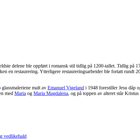
ste delene ble oppført i romansk stil tidlig på 1200-tallet. Tidlig på 170
en en restaurering. Ytterligere restaureringsarbeider ble fortatt rundt 20
 glassmaleriene malt av
Emanuel Vigeland
i 1948 forestiller Jesu dåp
lsen med
Maria
og
Maria Magdalena
, og på toppen av alteret står Kristus
 og vedlikehald