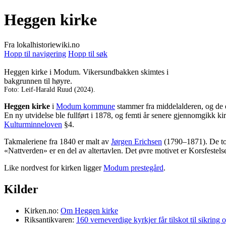
Heggen kirke
Fra lokalhistoriewiki.no
Hopp til navigering
Hopp til søk
Heggen kirke i Modum. Vikersundbakken skimtes i
bakgrunnen til høyre.
Foto: Leif-Harald Ruud (2024).
Heggen kirke
i
Modum kommune
stammer fra middelalderen, og de eld
En ny utvidelse ble fullført i 1878, og femti år senere gjennomgikk kirk
Kulturminneloven
§4.
Takmaleriene fra 1840 er malt av
Jørgen Erichsen
(1790–1871). De to
«Nattverden» er en del av altertavlen. Det øvre motivet er Korsfeste
Like nordvest for kirken ligger
Modum prestegård
.
Kilder
Kirken.no:
Om Heggen kirke
Riksantikvaren:
160 verneverdige kyrkjer får tilskot til sikring