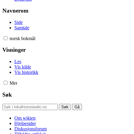
Navnerom
Side
Samtale
norsk bokmål
Visninger
Les
Vis kilde
Vis historikk
Mer
Søk
Om wikien
Hjelpesider
Diskusjonsforum