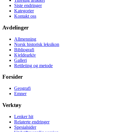
Tilfeldig artikkel
Siste endringer
Kategorier
Kontakt oss
Avdelinger
Allmenning
Norsk historisk leksikon
Bibliografi
Kjeldearkiv
Galleri
Rettleiing og metode
Forsider
Geografi
Emner
Verktøy
Lenker hit
Relaterte endringer
Spesialsider