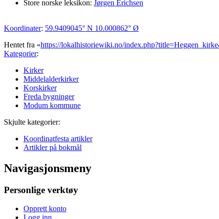
Store norske leksikon:
Jørgen Erichsen
Koordinater
:
59.9409045° N
10.000862° Ø
Hentet fra «
https://lokalhistoriewiki.no/index.php?title=Heggen_ki
Kategorier
:
Kirker
Middelalderkirker
Korskirker
Freda bygninger
Modum kommune
Skjulte kategorier:
Koordinatfesta artikler
Artikler på bokmål
Navigasjonsmeny
Personlige verktøy
Opprett konto
Logg inn