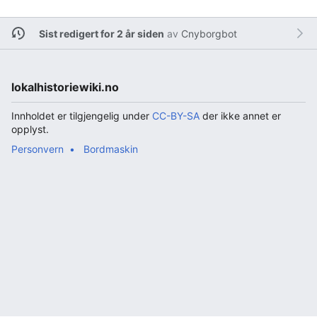
Sist redigert for 2 år siden
av
Cnyborgbot
lokalhistoriewiki.no
Innholdet er tilgjengelig under
CC-BY-SA
der ikke annet er
opplyst.
Personvern
Bordmaskin