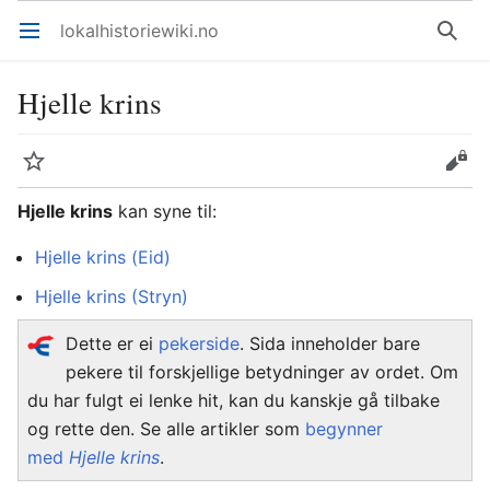
lokalhistoriewiki.no
Åpne hovedmenyen
Søk
Hjelle krins
Overvåk
Rediger
Hjelle krins
kan syne til:
Hjelle krins (Eid)
Hjelle krins (Stryn)
Dette er ei
pekerside
. Sida inneholder bare
pekere til forskjellige betydninger av ordet. Om
du har fulgt ei lenke hit, kan du kanskje gå tilbake
og rette den. Se alle artikler som
begynner
med
Hjelle krins
.