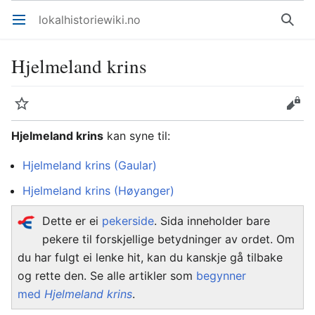
lokalhistoriewiki.no
Åpne hovedmenyen
Søk
Hjelmeland krins
Overvåk
Rediger
Hjelmeland krins
kan syne til:
Hjelmeland krins (Gaular)
Hjelmeland krins (Høyanger)
Dette er ei
pekerside
. Sida inneholder bare
pekere til forskjellige betydninger av ordet. Om
du har fulgt ei lenke hit, kan du kanskje gå tilbake
og rette den. Se alle artikler som
begynner
med
Hjelmeland krins
.