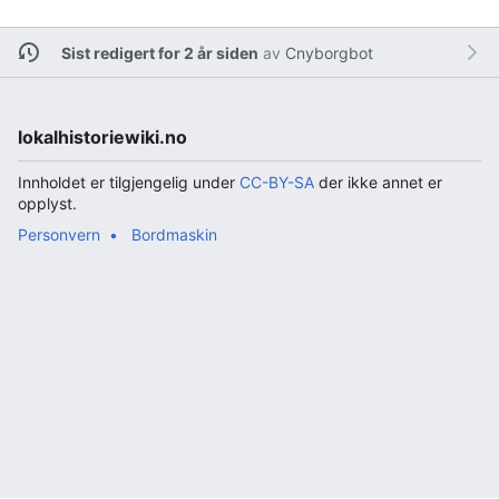
Sist redigert for 2 år siden
av
Cnyborgbot
lokalhistoriewiki.no
Innholdet er tilgjengelig under
CC-BY-SA
der ikke annet er
opplyst.
Personvern
Bordmaskin