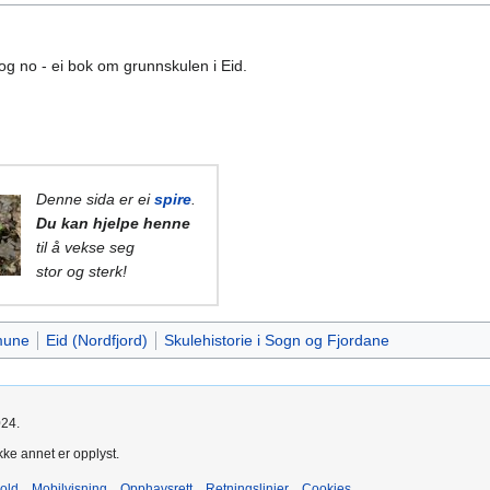
og no - ei bok om grunnskulen i Eid.
Denne sida er ei
spire
.
Du kan hjelpe henne
til å vekse seg
stor og sterk!
mune
Eid (Nordfjord)
Skulehistorie i Sogn og Fjordane
024.
kke annet er opplyst.
old
Mobilvisning
Opphavsrett
Retningslinjer
Cookies