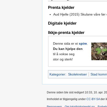
Prenta kjelder
Aud Hjelle (2015) Skulane våre før 
Digitale kjelder
Ikkje-prenta kjelder
Denne sida er ei
spire
.
Du kan hjelpe den
til å vokse seg
stor og sterk!
Kategorier
:
Skolekretser
Stad kom
Denne siden ble sist redigert 10:33, 10. apr. 2
Innholdet er tilgjengelig under
CC-BY-SA
der i
Personvern
Om lokalhistoriewiki.no
Forbeh