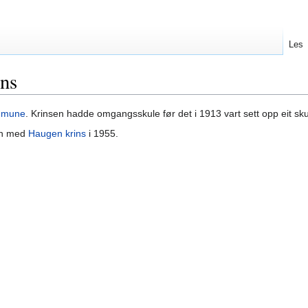
Les
ins
mmune
. Krinsen hadde omgangsskule før det i 1913 vart sett opp eit sk
man med
Haugen krins
i 1955.