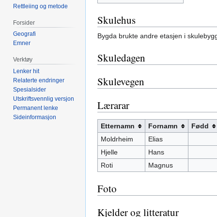
Rettleiing og metode
Skulehus
Forsider
Geografi
Bygda brukte andre etasjen i skuleby
Emner
Skuledagen
Verktøy
Lenker hit
Skulevegen
Relaterte endringer
Spesialsider
Utskriftsvennlig versjon
Lærarar
Permanent lenke
Sideinformasjon
Etternamn
Fornamn
Fødd
Moldrheim
Elias
Hjelle
Hans
Roti
Magnus
Foto
Kjelder og litteratur