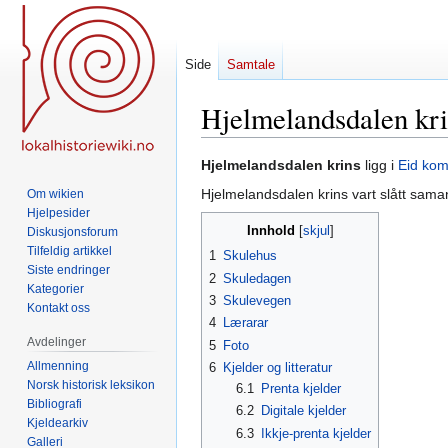
Side
Samtale
Hjelmelandsdalen kr
Hopp
Hopp
Hjelmelandsdalen krins
ligg i
Eid ko
til
til
Hjelmelandsdalen krins vart slått sa
Om wikien
navigering
søk
Hjelpesider
Innhold
Diskusjonsforum
Tilfeldig artikkel
1
Skulehus
Siste endringer
2
Skuledagen
Kategorier
3
Skulevegen
Kontakt oss
4
Lærarar
Avdelinger
5
Foto
Allmenning
6
Kjelder og litteratur
Norsk historisk leksikon
6.1
Prenta kjelder
Bibliografi
6.2
Digitale kjelder
Kjeldearkiv
6.3
Ikkje-prenta kjelder
Galleri