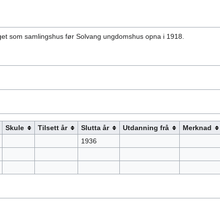
gget som samlingshus før Solvang ungdomshus opna i 1918.
Skule
Tilsett år
Slutta år
Utdanning frå
Merknad
1936