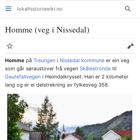
lokalhistoriewiki.no
Åpne hovedmenyen
Søk
Homme (veg i Nissedal)
Overvåk
Rediger
Homme
på
Treungen
i
Nissedal kommune
er ein veg
som går søraustover frå vegen
Skålestronda
til
Gautefallvegen
i Heimdalkrysset. Han er 2 kilometer
lang og er ei delstrekning av fylkesveg 358.