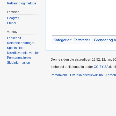
Rettleiing og metode
Forsider
Geografi
Emner
Verktøy
Lenker hit
Kategorier
:
Tettsteder
Grender og b
Relaterte endringer
Spesialsider
Utskriftsvennlig versjon
Permanent lenke
Denne siden ble sist redigert 12:52, 12. jan. 2
Sideinformasjon
Innholdet er tilgjengelig under
CC-BY-SA
der i
Personvern
Om lokalhistoriewiki.no
Forbeh