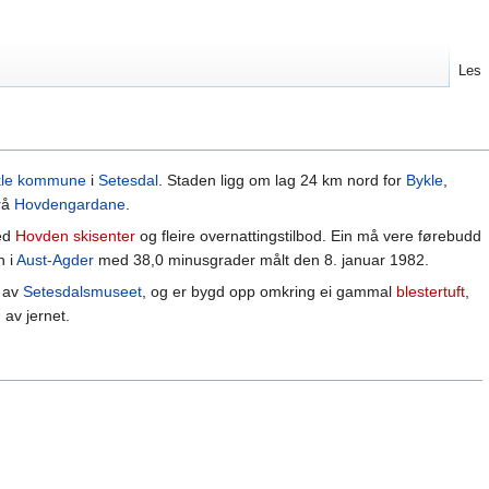
Les
kle kommune
i
Setesdal
. Staden ligg om lag 24 km nord for
Bykle
,
rå
Hovdengardane
.
med
Hovden skisenter
og fleire overnattingstilbod. Ein må vere førebudd
n i
Aust-Agder
med 38,0 minusgrader målt den 8. januar 1982.
l av
Setesdalsmuseet
, og er bygd opp omkring ei gammal
blestertuft
,
 av jernet.