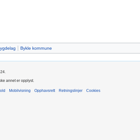
ygdelag
Bykle kommune
024.
kke annet er opplyst.
old
Mobilvisning
Opphavsrett
Retningslinjer
Cookies