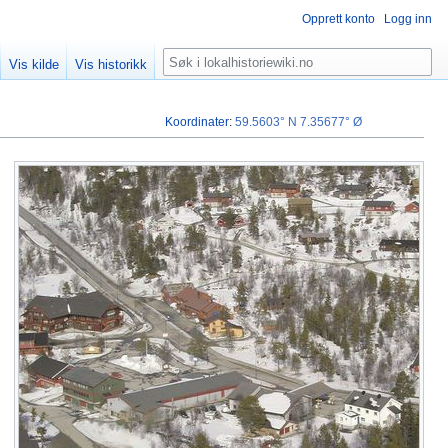
Opprett konto
Logg inn
Søk
Vis kilde
Vis historikk
Koordinater
:
59.5603° N
7.35677° Ø