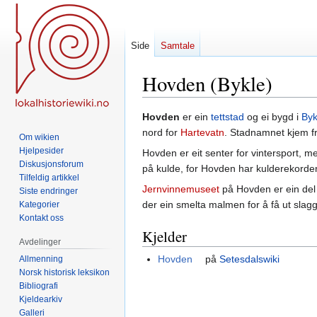
Side
Samtale
Hovden (Bykle)
Hopp
Hopp
Hovden
er ein
tettstad
og ei bygd i
By
til
til
nord for
Hartevatn
. Stadnamnet kjem f
Om wikien
navigering
søk
Hjelpesider
Hovden er eit senter for vintersport, 
Diskusjonsforum
på kulde, for Hovden har kulderekorde
Tilfeldig artikkel
Jernvinnemuseet
på Hovden er ein de
Siste endringer
der ein smelta malmen for å få ut slagg
Kategorier
Kontakt oss
Kjelder
Avdelinger
Hovden
på
Setesdalswiki
Allmenning
Norsk historisk leksikon
Bibliografi
Kjeldearkiv
Galleri