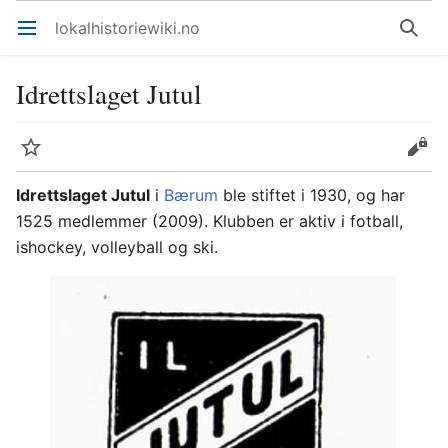
lokalhistoriewiki.no
Åpne hovedmenyen
Søk
Idrettslaget Jutul
Overvåk
Rediger
Idrettslaget Jutul
i
Bærum
ble stiftet i 1930, og har
1525 medlemmer (2009). Klubben er aktiv i fotball,
ishockey, volleyball og ski.