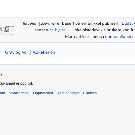
Ilaveien (Bærum)
er basert på en artikkel publisert i
Budsti
lisensen
cc-by-sa
. Lokalhistoriewikis brukere kan fri
Flere artikler finnes i
denne alfabetis
r
Grav og Voll
AB-leksikon
3.
kke annet er opplyst.
old
Mobilvisning
Opphavsrett
Retningslinjer
Cookies