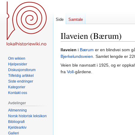
Side
Samtale
Ilaveien (Bærum)
Hopp
Hopp
Ilaveien
i
Bærum
er en blindvei som g
til
til
Bjerkelundsveien
. Samlet lengde er 22
Om wikien
navigering
søk
Hjelpesider
Veien ble navnsatt i 1925, og er oppka
Diskusjonsforum
fra
Voll
-gårdene.
Tilfeldig artikkel
Siste endringer
Kategorier
Kontakt oss
Avdelinger
Allmenning
Norsk historisk leksikon
Bibliografi
Kjeldearkiv
Galleri