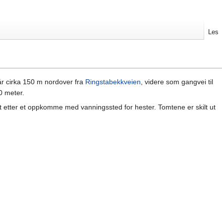
Les
år cirka 150 m nordover fra
Ringstabekkveien
, videre som gangvei til
0 meter.
lt etter et oppkomme med vanningssted for hester. Tomtene er skilt ut