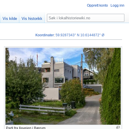
Opprett konto
Logg inn
Søk
Vis kilde
Vis historikk
Koordinater
:
59.9287343° N
10.6144872° Ø
Parti fra Ilaveien i Bærum.