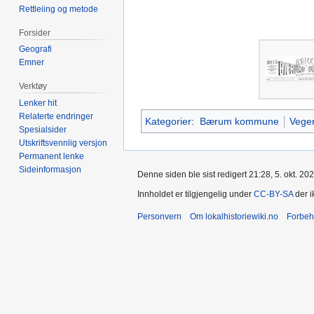
Rettleiing og metode
Forsider
Geografi
Emner
Verktøy
Lenker hit
Relaterte endringer
Kategorier
:
Bærum kommune
Vege
Spesialsider
Utskriftsvennlig versjon
Permanent lenke
Sideinformasjon
Denne siden ble sist redigert 21:28, 5. okt. 202
Innholdet er tilgjengelig under
CC-BY-SA
der i
Personvern
Om lokalhistoriewiki.no
Forbeh